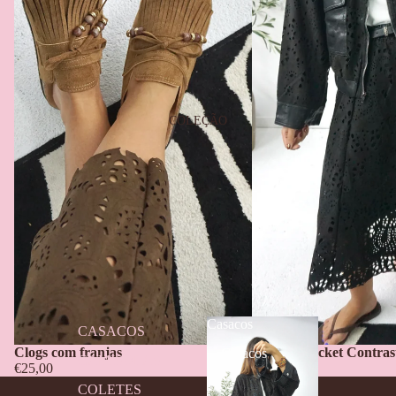
COLEÇÃO
Casacos
CASACOS
Clogs com franjas
Bomber Jacket Contras
Casacos
CAMISOLAS
€25,00
€59,99
COLETES