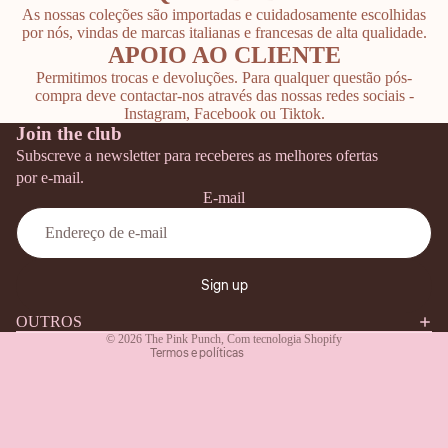
As nossas coleções são importadas e cuidadosamente escolhidas
por nós, vindas de marcas italianas e francesas de alta qualidade.
APOIO AO CLIENTE
Permitimos trocas e devoluções. Para qualquer questão pós-
compra deve contactar-nos através das nossas redes sociais -
Instagram, Facebook ou Tiktok.
Join the club
Subscreve a newsletter para receberes as melhores ofertas
por e-mail.
E-mail
Política de reembolso
Termos do serviço
Sign up
Política de envio
Informações de contacto
OUTROS
© 2026
The Pink Punch
,
Com tecnologia Shopify
Termos e políticas