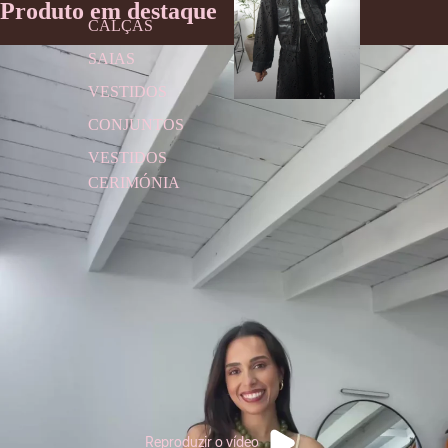
Produto em destaque
CALÇAS
SAIAS
VESTIDOS
CONJUNTOS
VESTIDOS
CERIMÓNIA
Reproduzir o vídeo