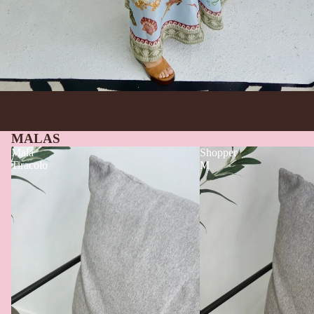
MALAS
Mala
Shopper
Tiracolo
M