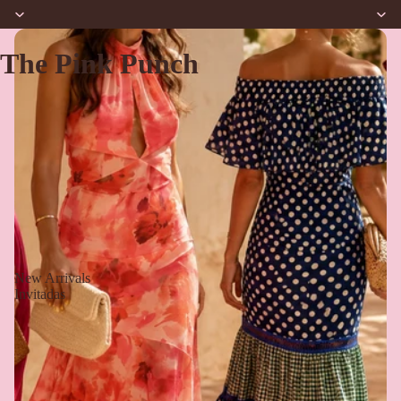
The Pink Punch
New Arrivals
Invitadas