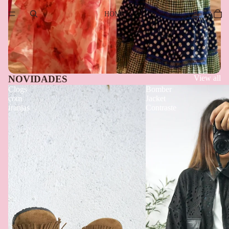
HOME
NOVIDADES
View all
Clogs
Bomber
com
Jacket
franjas
Contraste