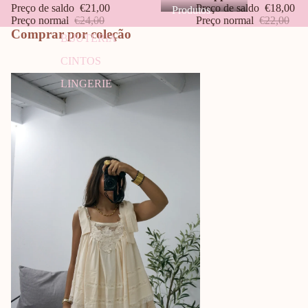
Preço de saldo
€21,00
Preço de saldo
€18,00
Produtos
MALAS
Preço normal
€24,00
Preço normal
€22,00
Comprar por coleção
BIJUTERIA
CINTOS
CONJUNTOS
LINGERIE